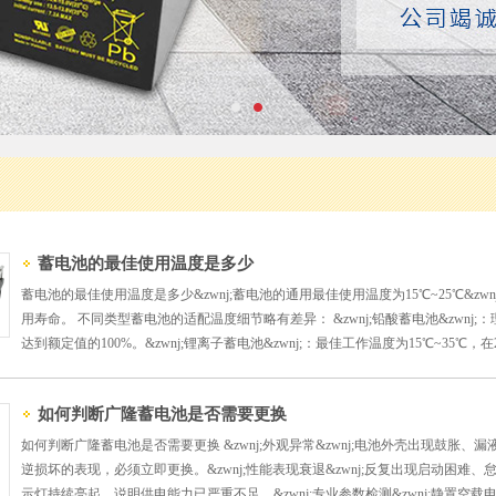
蓄电池的最佳使用温度是多少
蓄电池的最佳使用温度是多少&zwnj;蓄电池的通用最佳使用温度为15℃~25℃&
用寿命。 不同类型蓄电池的适配温度细节略有差异： &zwnj;铅酸蓄电池&zwnj
达到额定值的100%。&zwnj;锂离子蓄电池&zwnj;：最佳工作温度为15℃~35℃，在2
如何判断广隆蓄电池是否需要更换
如何判断广隆蓄电池是否需要更换 &zwnj;外观异常&zwnj;电池外壳出现鼓
逆损坏的表现，必须立即更换。&zwnj;性能表现衰退&zwnj;反复出现启动困
示灯持续亮起，说明供电能力已严重不足。&zwnj;专业参数检测&zwnj;静置空载电压低