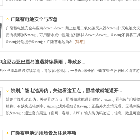
广隆蓄电池安全与应急‌
广隆蓄电池安全与应急&zwnj;&zwnj;禁止使用二氧化碳灭火器&zwnj;扑灭电池火灾，应配备
用有机溶剂&zwnj;，可用清水或中性清洁剂擦拭 &zwnj;&zwnj;。&zwnj;不得将工具
&zwnj;特别提示&zwnj;：广隆蓄电池为&...
[详细]
印度尼西亚巴厘岛遭遇持续暴雨，导致多...
尼西亚巴厘岛遭遇持续暴雨，导致多地积水，一条近5米长的巨蟒在登巴萨居民区街道游
辨别广隆电池真伪，关键看这五点，照着做就能避开...
辨别广隆电池真伪，关键看这五点，照着做就能避开假货： &zwnj;看包装与印刷
模糊、有缺失或错别字。&zwnj;观外观细节&zwnj;：正品外壳光滑无瑕、无毛
识&zwnj;：通过官方渠道（官网、客服、APP）输入防伪码验证，信息一致且可查为
广隆蓄电池适用场景及注意事项