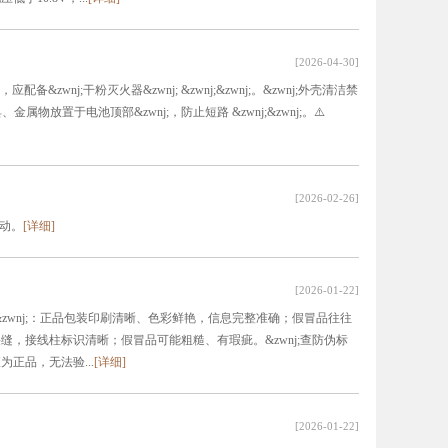
[2026-04-30]
&zwnj;干粉灭火器&zwnj; &zwnj;&zwnj;。&zwnj;外壳清洁禁
、金属物放置于电池顶部&zwnj;，防止短路 &zwnj;&zwnj;。⚠️
[2026-02-26]
动。
[详细]
[2026-01-22]
&zwnj;：正品包装印刷清晰、色彩鲜艳，信息完整准确；假冒品往往
刺裂缝，接线柱标识清晰；假冒品可能粗糙、有瑕疵。&zwnj;查防伪标
正品，无法验...
[详细]
[2026-01-22]