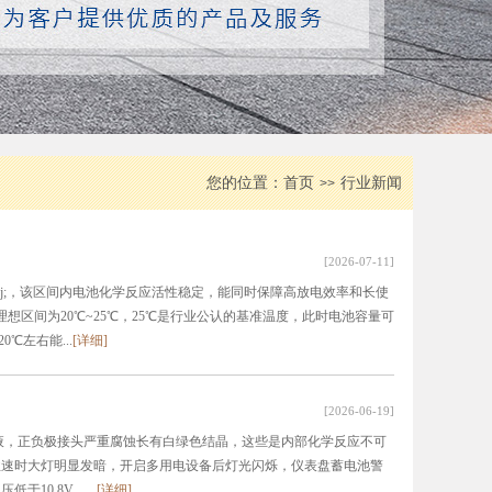
您的位置：
首页
行业新闻
>>
[2026-07-11]
zwnj;，该区间内电池化学反应活性稳定，能同时保障高放电效率和长使
;：理想区间为20℃~25℃，25℃是行业公认的基准温度，此时电池容量可
0℃左右能...
[详细]
[2026-06-19]
胀、漏液，正负极接头严重腐蚀长有白绿色结晶，这些是内部化学反应不可
难、怠速时大灯明显发暗，开启多用电设备后灯光闪烁，仪表盘蓄电池警
于10.8V，...
[详细]